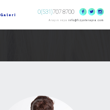
0(531)
707 8700
Galeri
Arayın veya
info@fizyoterapia.com